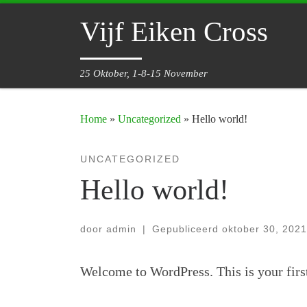
Ga naar inhoud
Vijf Eiken Cross
25 Oktober, 1-8-15 November
Home
»
Uncategorized
»
Hello world!
UNCATEGORIZED
Hello world!
door
admin
|
Gepubliceerd
oktober 30, 2021
Welcome to WordPress. This is your first p