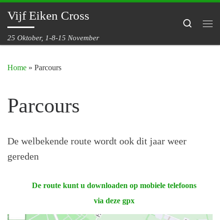
Vijf Eiken Cross
Ga naar inhoud
Search
Me
25 Oktober, 1-8-15 November
Home
»
Parcours
Parcours
De welbekende route wordt ook dit jaar weer
gereden
De route kunt u downloaden op mobiele telefoons
via deze gpx