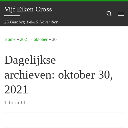
Vijf Eiken Cross
Ga naar inhoud
Search
Me
25 Oktober, 1-8-15 November
Home
»
2021
»
oktober
»
30
Dagelijkse
archieven:
oktober 30,
2021
1 bericht