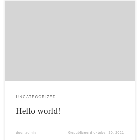
Welcome to WordPress. This is your first post. Edit or delete
it, then start writing!
UNCATEGORIZED
Hello world!
door
admin
Gepubliceerd
oktober 30, 2021