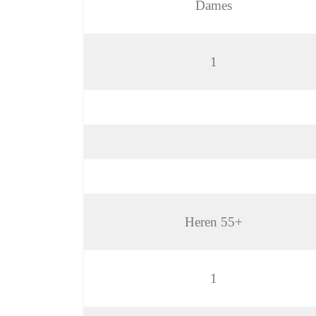
Dames
1
Heren 55+
1