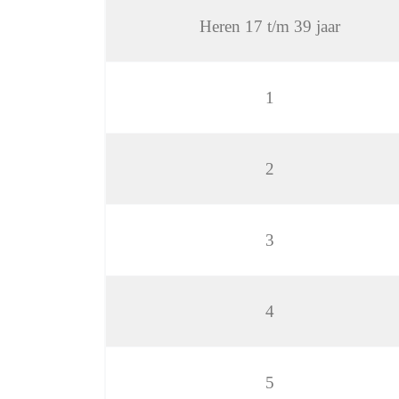
Heren 17 t/m 39 jaar
1
2
3
4
5